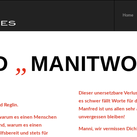
Home
„
D
MANITW
Dieser unersetzbare Verlust
es schwer fällt Worte für d
d Reglin.
Manfred ist uns allen seh
unvergessen bleiben!
, warum es einen Menschen
and, warum es einen
Manni, wir vermissen Dich
lfsbereit und stets für