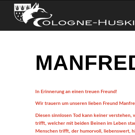
MANFRE
In Erinnerung an einen treuen Freund!
Wir trauern um unseren lieben Freund Manfre
Diesen sinnlosen Tod kann keiner verstehen
trifft, welcher mit beiden Beinen im Leben st
Menschen trifft, der humorvoll, liebenswert, hi