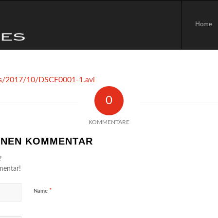
Home
ads/2017/10/DSCF0001-1.avi
0
KOMMENTARE
EINEN KOMMENTAR
?
mentar!
*
Name