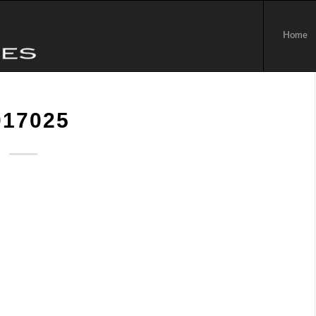
Home
017025