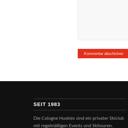
SEIT 1983
Die Cologne Huskies sind ein privater Skiclub
mit regelmäßigen Events und Skitouren.